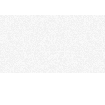
Статьи
Комьюнити
Клубы
Каталог агентств
Форум
Объявления
Презентаци
 материалов сайта обязательным условием является наличие гиперссылки на страниц