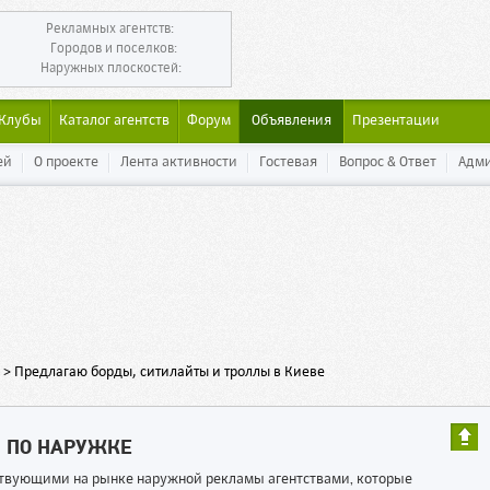
Рекламных агентств:
Городов и поселков:
Наружных плоскостей:
Клубы
Каталог агентств
Форум
Объявления
Презентации
ей
О проекте
Лента активности
Гостевая
Вопрос & Ответ
Адм
>
Предлагаю борды, ситилайты и троллы в Киеве
Ы ПО НАРУЖКЕ
ествующими на рынке наружной рекламы агентствами, которые