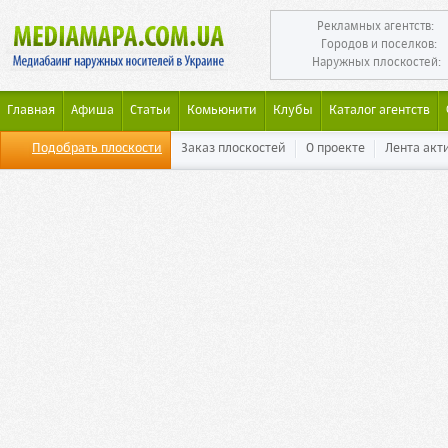
Рекламных агентств:
Городов и поселков:
Наружных плоскостей:
Главная
Афиша
Статьи
Комьюнити
Клубы
Каталог агентств
Подобрать плоскости
Заказ плоскостей
О проекте
Лента акт