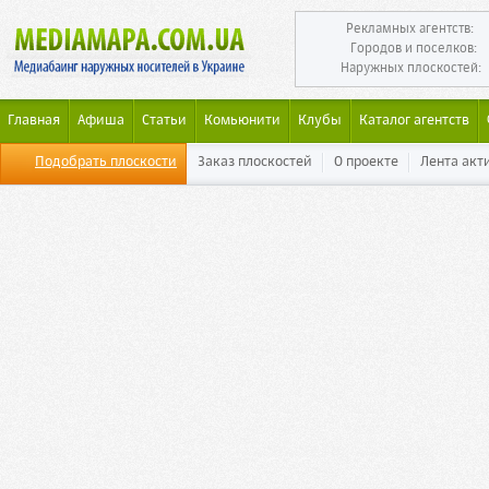
Рекламных агентств:
Городов и поселков:
Наружных плоскостей:
Главная
Афиша
Статьи
Комьюнити
Клубы
Каталог агентств
Подобрать плоскости
Заказ плоскостей
О проекте
Лента акт