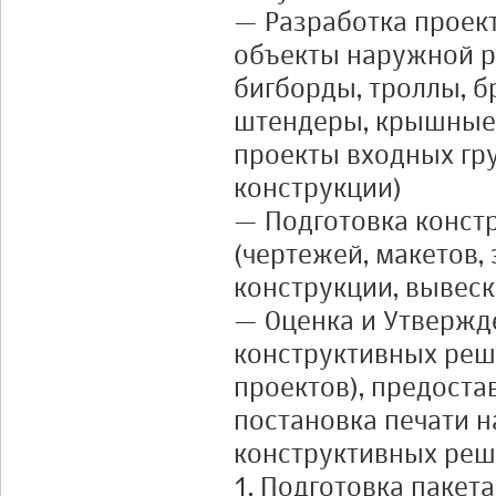
— Разработка проек
объекты наружной р
бигборды, троллы, 
штендеры, крышные 
проекты входных гр
конструкции)
— Подготовка конст
(чертежей, макетов,
конструкции, вывеск
— Оценка и Утвержд
конструктивных реш
проектов), предоста
постановка печати н
конструктивных реше
1. Подготовка пакет