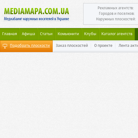
Рекламных агентств:
Городов и поселков:
Наружных плоскостей:
Главная
Афиша
Статьи
Комьюнити
Клубы
Каталог агентств
Подобрать плоскости
Заказ плоскостей
О проекте
Лента акт