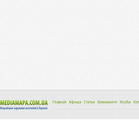
Главная
Афиша
Статьи
Комьюнити
Клубы
Кат
При использовании материалов сайта обязательным 
Написать администраторам
исходной статьи.
© mediamapa.com.ua 2026
mediamapa@online.ua
Почтовый адрес: 21050, Украина, г. Винница, ул. Арх