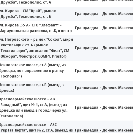
"Дружба", Технополис, ст. А
ул. Кирова - СМ "Край", рынок
Грандмедиа - Донецк, Макеев
"Дружба", Технополис, ст. Б
ул. Кирова ,55 А- СТО "Элефант" -
Грандмедиа - Донецк, Макеев
Мариупольская развилка, ст.Б, в центр
ул. Петровского - рынок "Сокол", мкрн
Текстильщик, ст. Б (рынок
Грандмедиа - Донецк, Макеев
"Текстильщик", автосалон "Фиат", СМ
"Обжора", Фокстрот, COMFY, Prostor)
Ясиноватское шоссе, ст.А (выезд из
Донецка, по направлению к рынку
Грандмедиа - Донецк, Макеев
"Господар")
Ясиноватское шоссе, ст.Б (выезд в
Грандмедиа - Донецк, Макеев
Донецк)
Красноармейское шоссе - АВ
"Западный", щит № 1, ст.А, (выезд из
Грандмедиа - Донецк, Макеев
Донецка или въезд в город через ул.
Статонавтов)
Красноармейское шоссе - АЗС
"УкрТатНафта", щит № 2, ст.А, (выезд из
Грандмедиа - Донецк, Макеев