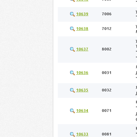
10639
7006
10638
7012
10637
8002
10636
0031
10635
0032
10634
0071
10633
0081