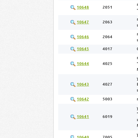
10648
2051
10647
2063
10646
2064
10645
4017
10644
4025
10643
4027
10642
5003
10641
6019
10640
7005