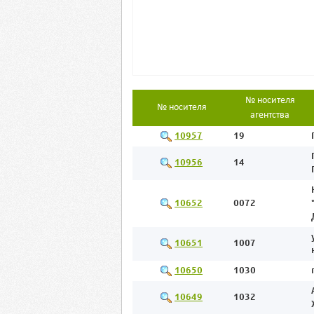
№ носителя
№ носителя
агентства
10957
19
10956
14
10652
0072
10651
1007
10650
1030
10649
1032