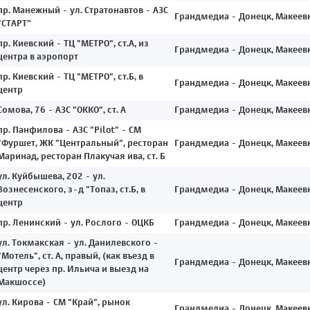
пр. Манежный - ул. Стратонавтов - АЗС
Грандмедиа - Донецк, Макеев
"СТАРТ"
пр. Киевский - ТЦ "МЕТРО", ст.А, из
Грандмедиа - Донецк, Макеев
центра в аэропорт
пр. Киевский - ТЦ "МЕТРО", ст.Б, в
Грандмедиа - Донецк, Макеев
центр
Сомова, 76 - АЗС "ОККО", ст. А
Грандмедиа - Донецк, Макеев
пр. Панфилова - АЗС "Pilot" - СМ
"Фуршет, ЖК "Центральный", ресторан
Грандмедиа - Донецк, Макеев
Маринад, ресторан Плакучая ива, ст. Б
ул. Куйбышева, 202 - ул.
Вознесенского, з-д "Топаз, ст.Б, в
Грандмедиа - Донецк, Макеев
центр
пр. Ленинский - ул. Рослого - ОЦКБ
Грандмедиа - Донецк, Макеев
ул. Токмакская - ул. Данилевского -
"Мотель", ст. А, правый, (как въезд в
Грандмедиа - Донецк, Макеев
центр через пр. Ильича и выезд на
Макшоссе)
ул. Кирова - СМ "Край", рынок
Грандмедиа - Донецк, Макеев