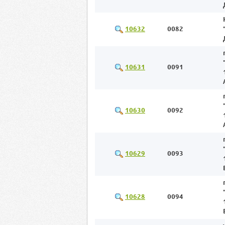
10632
0082
10631
0091
10630
0092
10629
0093
10628
0094