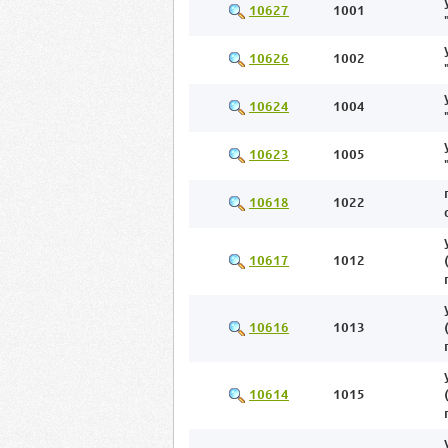
10627
1001
10626
1002
10624
1004
10623
1005
10618
1022
10617
1012
10616
1013
10614
1015