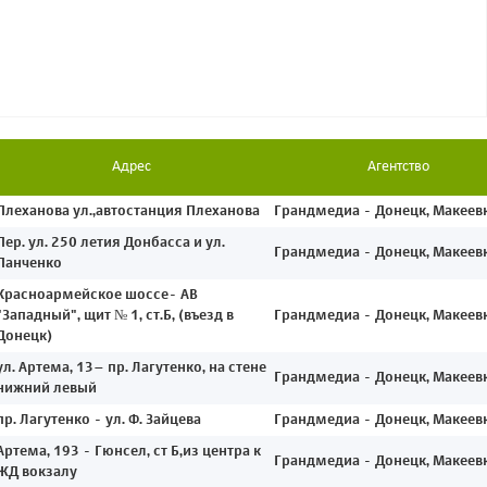
Адрес
Агентство
Плеханова ул.,автостанция Плеханова
Грандмедиа - Донецк, Макеев
Пер. ул. 250 летия Донбасса и ул.
Грандмедиа - Донецк, Макеев
Панченко
Красноармейское шоссе- АВ
"Западный", щит № 1, ст.Б, (въезд в
Грандмедиа - Донецк, Макеев
Донецк)
ул. Артема, 13– пр. Лагутенко, на стене
Грандмедиа - Донецк, Макеев
нижний левый
пр. Лагутенко - ул. Ф. Зайцева
Грандмедиа - Донецк, Макеев
Артема, 193 - Гюнсел, ст Б,из центра к
Грандмедиа - Донецк, Макеев
ЖД вокзалу