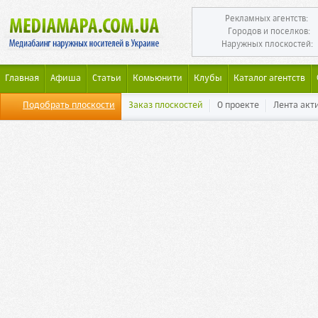
Рекламных агентств:
Городов и поселков:
Наружных плоскостей:
Главная
Афиша
Статьи
Комьюнити
Клубы
Каталог агентств
Подобрать плоскости
Заказ плоскостей
О проекте
Лента акт