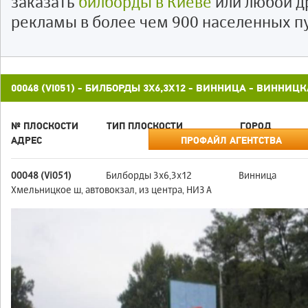
заказать
билборды в Киеве
или любой д
рекламы в более чем 900 населенных п
00048 (VI051) - БИЛБОРДЫ 3X6,3X12 - ВИННИЦА - ВИННИЦ
№ ПЛОСКОСТИ
ТИП ПЛОСКОСТИ
ГОРОД
АДРЕС
ПРОФАЙЛ АГЕНТСТВА
00048 (Vi051)
Билборды 3x6,3x12
Винница
Хмельницкое ш, автовокзал, из центра, НИЗ А