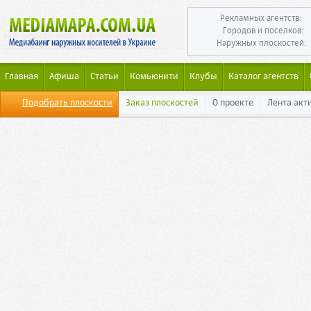
Рекламных агентств:
Городов и поселков:
Наружных плоскостей:
Главная
Афиша
Статьи
Комьюнити
Клубы
Каталог агентств
Подобрать плоскости
Заказ плоскостей
О проекте
Лента акт