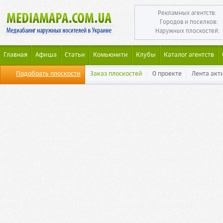
Рекламных агентств:
Городов и поселков:
Наружных плоскостей:
Главная
Афиша
Статьи
Комьюнити
Клубы
Каталог агентств
Подобрать плоскости
Заказ плоскостей
О проекте
Лента акт