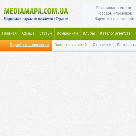
Рекламных агентств:
Городов и поселков:
Наружных плоскостей:
Главная
Афиша
Статьи
Комьюнити
Клубы
Каталог агентств
Подобрать плоскости
Заказ плоскостей
О проекте
Лента акт