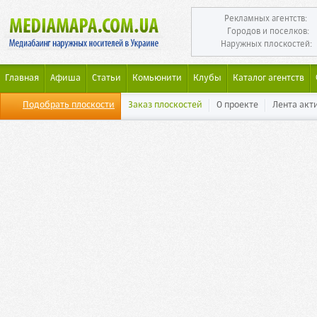
Рекламных агентств:
Городов и поселков:
Наружных плоскостей:
Главная
Афиша
Статьи
Комьюнити
Клубы
Каталог агентств
Подобрать плоскости
Заказ плоскостей
О проекте
Лента акт