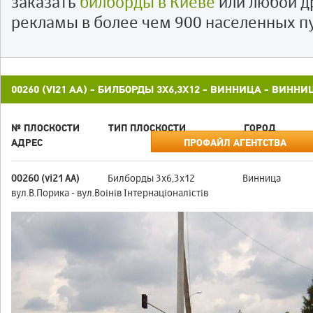
заказать
билборды в Киеве
или любой д
рекламы в более чем 900 населенных п
00260 (VI21 АА) - БИЛБОРДЫ 3X6,3X12 - ВИННИЦА - ВИНН
№ ПЛОСКОСТИ
ТИП ПЛОСКОСТИ
ГОРОД
АДРЕС
ПРОФАЙЛ АГЕНТСТВА
00260 (vi21 АА)
Билборды 3x6,3x12
Винница
вул.В.Порика - вул.Воінів Інтернаціоналістів