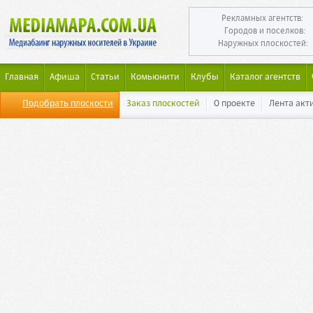
Рекламных агентств:
Городов и поселков:
Наружных плоскостей:
Главная
Афиша
Статьи
Комьюнити
Клубы
Каталог агентств
Подобрать плоскости
Заказ плоскостей
О проекте
Лента акт