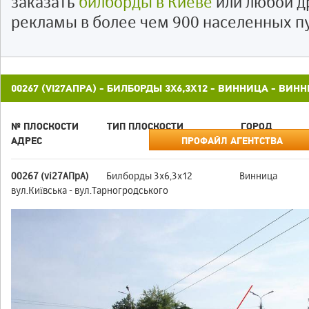
заказать
билборды в Киеве
или любой д
рекламы в более чем 900 населенных п
00267 (VI27АПРА) - БИЛБОРДЫ 3X6,3X12 - ВИННИЦА - ВИ
№ ПЛОСКОСТИ
ТИП ПЛОСКОСТИ
ГОРОД
АДРЕС
ПРОФАЙЛ АГЕНТСТВА
00267 (vi27АПрА)
Билборды 3x6,3x12
Винница
вул.Київська - вул.Тарногродського