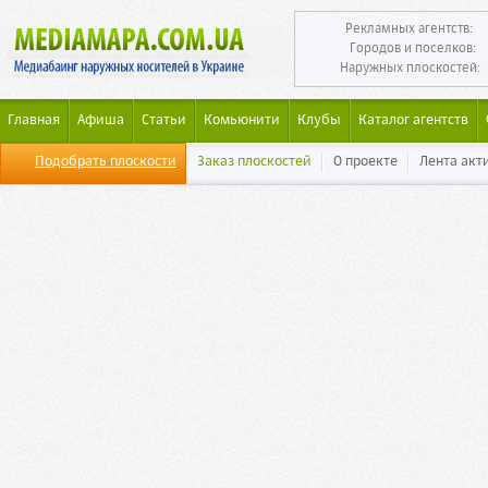
Рекламных агентств:
Городов и поселков:
Наружных плоскостей:
Главная
Афиша
Статьи
Комьюнити
Клубы
Каталог агентств
Подобрать плоскости
Заказ плоскостей
О проекте
Лента акт