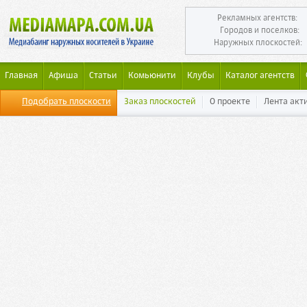
Рекламных агентств:
Городов и поселков:
Наружных плоскостей:
Главная
Афиша
Статьи
Комьюнити
Клубы
Каталог агентств
Подобрать плоскости
Заказ плоскостей
О проекте
Лента акт