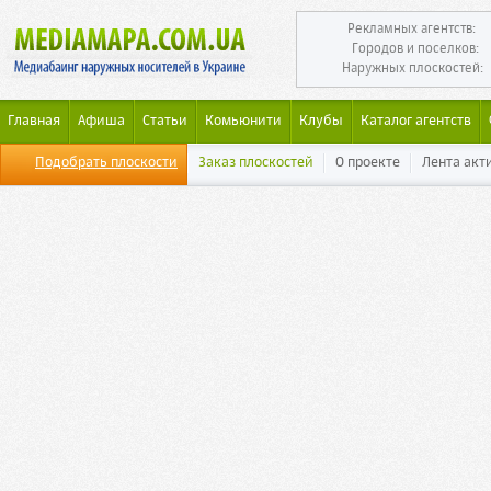
Рекламных агентств:
Городов и поселков:
Наружных плоскостей:
Главная
Афиша
Статьи
Комьюнити
Клубы
Каталог агентств
Подобрать плоскости
Заказ плоскостей
О проекте
Лента акт