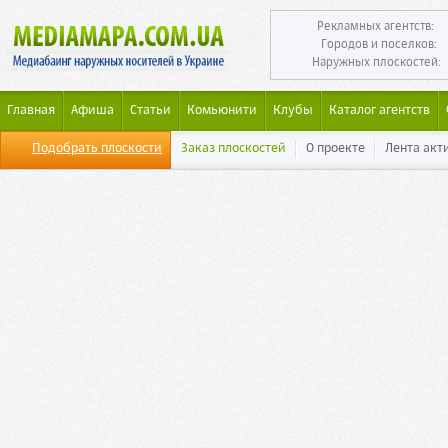
Рекламных агентств:
Городов и поселков:
Наружных плоскостей:
Главная
Афиша
Статьи
Комьюнити
Клубы
Каталог агентств
Подобрать плоскости
Заказ плоскостей
О проекте
Лента акт