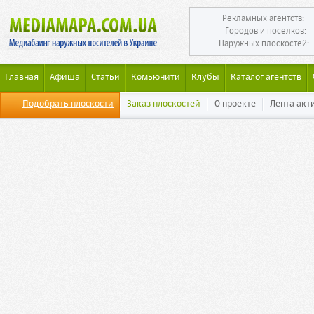
Рекламных агентств:
Городов и поселков:
Наружных плоскостей:
Главная
Афиша
Статьи
Комьюнити
Клубы
Каталог агентств
Подобрать плоскости
Заказ плоскостей
О проекте
Лента акт