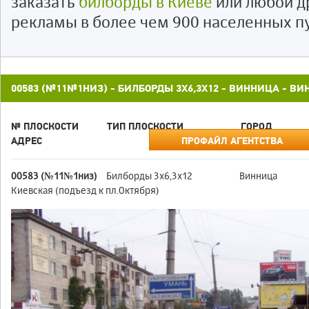
заказать
билборды в Киеве
или любой д
рекламы в более чем 900 населенных п
00583 (№11№1НИЗ) - БИЛБОРДЫ 3X6,3X12 - ВИННИЦА - В
№ ПЛОСКОСТИ
ТИП ПЛОСКОСТИ
ГОРОД
АДРЕС
ПРОФАЙЛ АГЕНТСТВА
00583 (№11№1низ)
Билборды 3x6,3x12
Винница
Киевская (подъезд к пл.Октября)