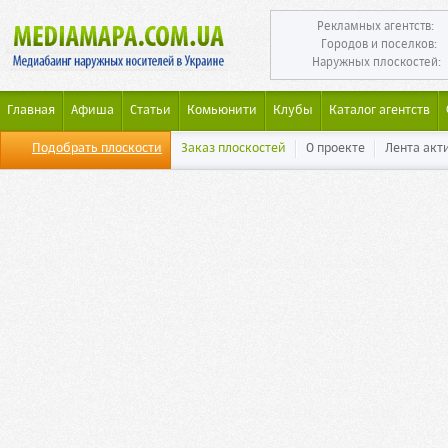
Рекламных агентств:
Городов и поселков:
Наружных плоскостей:
Главная
Афиша
Статьи
Комьюнити
Клубы
Каталог агентств
Подобрать плоскости
Заказ плоскостей
О проекте
Лента акт