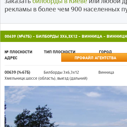
заказать
билборды в Киеве
или любой д
рекламы в более чем 900 населенных п
00639 (№67Б) - БИЛБОРДЫ 3X6,3X12 - ВИННИЦА - ВИННИЦ
№ ПЛОСКОСТИ
ТИП ПЛОСКОСТИ
ГОРОД
АДРЕС
ПРОФАЙЛ АГЕНТСТВА
00639 (№67Б)
Билборды 3x6,3x12
Винница
Хмельницк.шоссе (область), выезд (дальний)