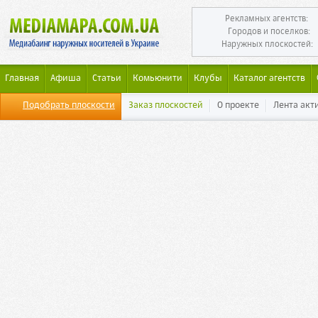
Рекламных агентств:
Городов и поселков:
Наружных плоскостей:
Главная
Афиша
Статьи
Комьюнити
Клубы
Каталог агентств
Подобрать плоскости
Заказ плоскостей
О проекте
Лента акт