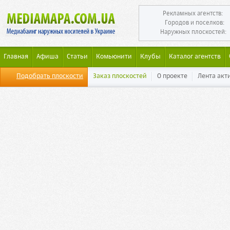
Рекламных агентств:
Городов и поселков:
Наружных плоскостей:
Главная
Афиша
Статьи
Комьюнити
Клубы
Каталог агентств
Подобрать плоскости
Заказ плоскостей
О проекте
Лента акт