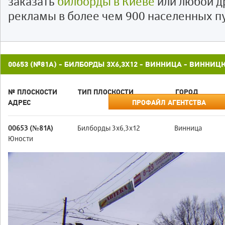
заказать
билборды в Киеве
или любой д
рекламы в более чем 900 населенных п
00653 (№81А) - БИЛБОРДЫ 3X6,3X12 - ВИННИЦА - ВИННИЦ
№ ПЛОСКОСТИ
ТИП ПЛОСКОСТИ
ГОРОД
АДРЕС
ПРОФАЙЛ АГЕНТСТВА
00653 (№81А)
Билборды 3x6,3x12
Винница
Юности