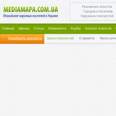
Рекламных агентств:
Городов и поселков:
Наружных плоскостей:
Главная
Афиша
Статьи
Комьюнити
Клубы
Каталог агентств
Подобрать плоскости
Заказ плоскостей
О проекте
Лента акт