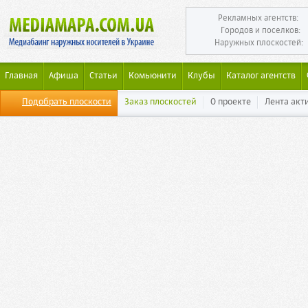
Рекламных агентств:
Городов и поселков:
Наружных плоскостей:
Главная
Афиша
Статьи
Комьюнити
Клубы
Каталог агентств
Подобрать плоскости
Заказ плоскостей
О проекте
Лента акт