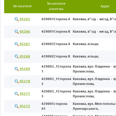
№ носителя
№ носителя
Адрес
агентства
05265
420001Сторона А
Каховка, в''їзд - виїзд, В''
05266
420001Сторона В
Каховка, в''їзд - виїзд, В''
05267
420002Cторона А
Каховка, кільце,
05268
420002Сторона В
Каховка, кільце,
420003_1Сторона
Каховка, вул. Південна - в
05269
1
Промислова,
420003_1Сторона
Каховка, вул. Південна - в
05270
2
Промислова,
420003_1Сторона
Каховка, вул. Південна - в
05271
3
Промислова,
420005сторона
Каховка, вул. Мелітопольс
05272
А1
Луночарського,