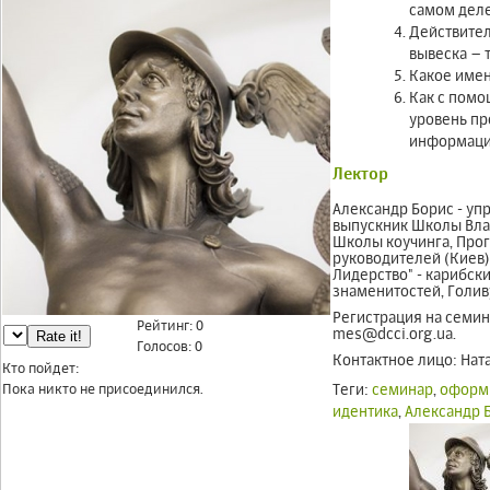
самом дел
Действител
вывеска – 
Какое име
Как с пом
уровень пр
информаци
Лектор
Александр Борис - уп
выпускник Школы Влад
Школы коучинга, Про
руководителей (Киев)
Лидерство" - карибск
знаменитостей, Голив
Регистрация на семин
Рейтинг:
0
mes@dcci.org.ua.
Голосов:
0
Контактное лицо: Нат
Кто пойдет:
Пока никто не присоединился.
Теги:
семинар
,
оформ
идентика
,
Александр 