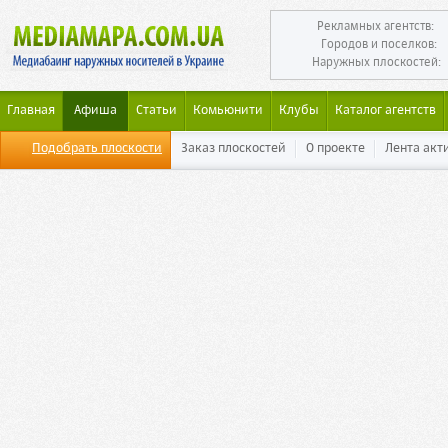
Рекламных агентств:
Городов и поселков:
Наружных плоскостей:
Главная
Афиша
Статьи
Комьюнити
Клубы
Каталог агентств
Подобрать плоскости
Заказ плоскостей
О проекте
Лента акт