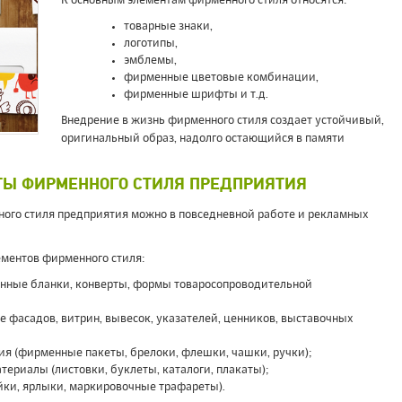
К основным элементам фирменного стиля относятся:
товарные знаки,
логотипы,
эмблемы,
фирменные цветовые комбинации,
фирменные шрифты и т.д.
Внедрение в жизнь фирменного стиля создает устойчивый,
оригинальный образ, надолго остающийся в памяти
ТЫ ФИРМЕННОГО СТИЛЯ ПРЕДПРИЯТИЯ
ого стиля предприятия можно в повседневной работе и рекламных
ементов фирменного стиля:
нные бланки, конверты, формы товаросопроводительной
 фасадов, витрин, вывесок, указателей, ценников, выставочных
я (фирменные пакеты, брелоки, флешки, чашки, ручки);
риалы (листовки, буклеты, каталоги, плакаты);
йки, ярлыки, маркировочные трафареты).