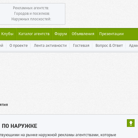
Рекламных агентств:
Городов и поселков:
Наружных плоскостей:
Клубы
Каталог агентств
Форум
Объявления
Презентации
ей
О проекте
Лента активности
Гостевая
Вопрос & Ответ
Адм
ятия
Ы ПО НАРУЖКЕ
ествующими на рынке наружной рекламы агентствами, которые