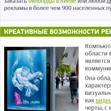
заказать
билборды в Киеве
или любой д
рекламы в более чем 900 населенных п
КРЕАТИВНЫЕ ВОЗМОЖНОСТИ Р
Компьют
области 
является
коммуни
Она обла
характер
визуальн
как
виде
черты, с