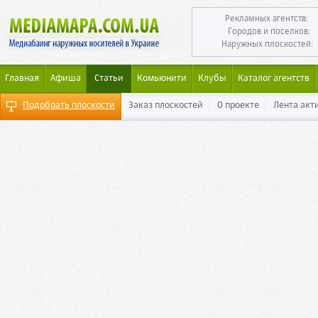
Рекламных агентств:
Городов и поселков:
Наружных плоскостей:
Главная
Афиша
Статьи
Комьюнити
Клубы
Каталог агентств
Подобрать плоскости
Заказ плоскостей
О проекте
Лента акт