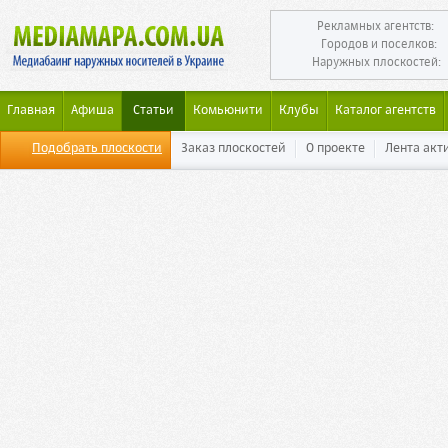
Рекламных агентств:
Городов и поселков:
Наружных плоскостей:
Главная
Афиша
Статьи
Комьюнити
Клубы
Каталог агентств
Подобрать плоскости
Заказ плоскостей
О проекте
Лента акт