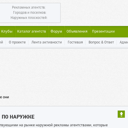
Рекламных агентств:
Городов и поселков:
Наружных плоскостей:
Клубы
Каталог агентств
Форум
Объявления
Презентации
ей
О проекте
Лента активности
Гостевая
Вопрос & Ответ
Адм
е они
Ы ПО НАРУЖКЕ
ествующими на рынке наружной рекламы агентствами, которые