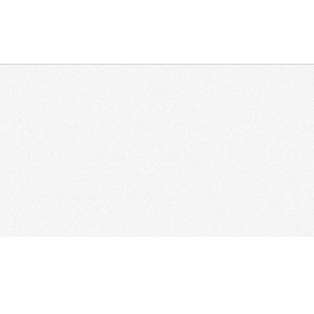
Статьи
Комьюнити
Клубы
Каталог агентств
Форум
Объявления
Презентаци