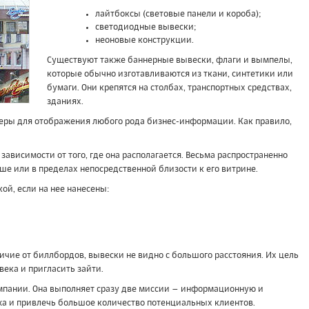
лайтбоксы (световые панели и короба);
светодиодные вывески;
неоновые конструкции.
Существуют также баннерные вывески, флаги и вымпелы,
которые обычно изготавливаются из ткани, синтетики или
бумаги. Они крепятся на столбах, транспортных средствах,
зданиях.
ры для отображения любого рода бизнес-информации. Как правило,
зависимости от того, где она располагается. Весьма распространенно
ше или в пределах непосредственной близости к его витрине.
ой, если на нее нанесены:
ичие от биллбордов, вывески не видно с большого расстояния. Их цель
ека и пригласить зайти.
мпании. Она выполняет сразу две миссии – информационную и
а и привлечь большое количество потенциальных клиентов.