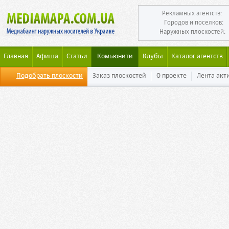
Рекламных агентств:
Городов и поселков:
Наружных плоскостей:
Главная
Афиша
Статьи
Комьюнити
Клубы
Каталог агентств
Подобрать плоскости
Заказ плоскостей
О проекте
Лента акт