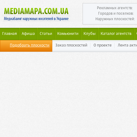
Рекламных агентств:
Городов и поселков:
Наружных плоскостей:
Главная
Афиша
Статьи
Комьюнити
Клубы
Каталог агентств
Подобрать плоскости
Заказ плоскостей
О проекте
Лента акт