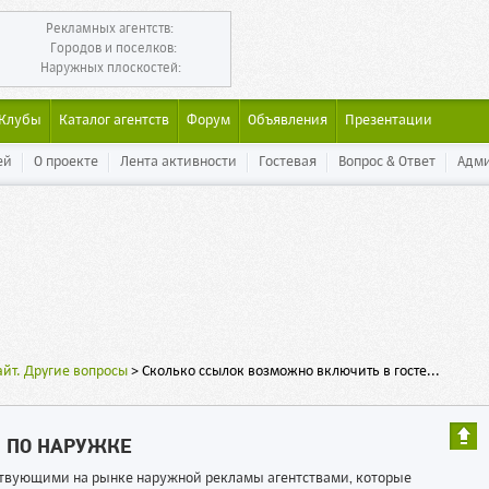
Рекламных агентств:
Городов и поселков:
Наружных плоскостей:
Клубы
Каталог агентств
Форум
Объявления
Презентации
ей
О проекте
Лента активности
Гостевая
Вопрос & Ответ
Адм
айт. Другие вопросы
>
Сколько ссылок возможно включить в госте...
Ы ПО НАРУЖКЕ
ествующими на рынке наружной рекламы агентствами, которые