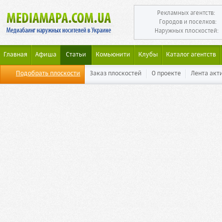
Рекламных агентств:
Городов и поселков:
Наружных плоскостей:
Главная
Афиша
Статьи
Комьюнити
Клубы
Каталог агентств
Подобрать плоскости
Заказ плоскостей
О проекте
Лента акт