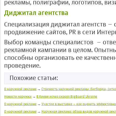
рекламы, полиграфии, логотипов, визи
Диджитал агентства
Специализация диджитал агентств – 
продвижение сайтов, PR в сети Интер
Выбор команды специалистов – отве
рекламной кампании в целом. Опытн
способны организовать ее качествен
проведение.
Похожие статьи:
О наружной рекламе
→
Стоимость наружной рекламы: бигборды, ситил
Новости наружки
→
В Киеве исчез скролл BigBoard Ukraine
О наружной рекламе
→
Участие в выставке – как оценить эффективно
О наружной рекламе
→
Наружная реклама: обзор видов наружной ре