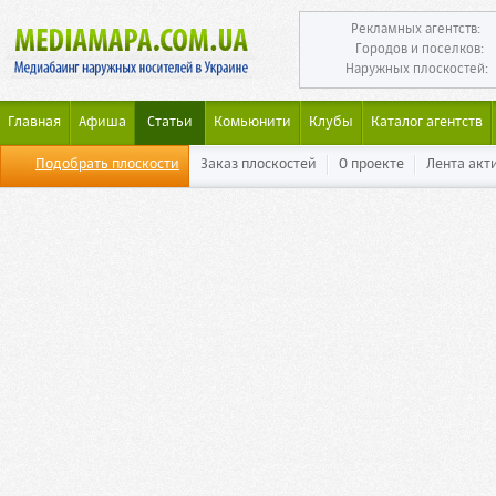
Рекламных агентств:
Городов и поселков:
Наружных плоскостей:
Главная
Афиша
Статьи
Комьюнити
Клубы
Каталог агентств
Подобрать плоскости
Заказ плоскостей
О проекте
Лента акт