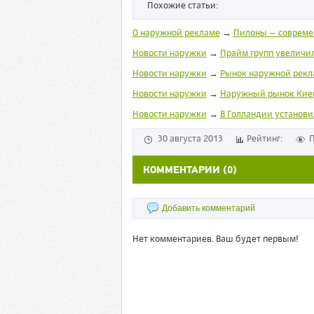
Похожие статьи:
О наружной рекламе
→
Пилоны – совреме
Новости наружки
→
Прайм групп увеличи
Новости наружки
→
Рынок наружной рекл
Новости наружки
→
Наружный рынок Кие
Новости наружки
→
В Голландии установи
30 августа 2013
Рейтинг:
П
КОММЕНТАРИИ (0)
Добавить комментарий
Нет комментариев. Ваш будет первым!