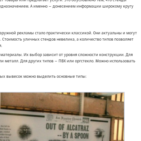
ет товары или предлагает услуги. Это обусловлено тем, что стенды
редназначением. А именно – донесением информации широкому кругу
ы
аружной рекламы стало практически классикой. Они актуальны и могут
 Стоимость уличных стендов невелика, а количество типов позволяет
.
материалы. Их выбор зависит от уровня сложности конструкции. Для
ли металл. Для других типов – ПВХ или оргстекло. Можно использовать
ных вывесок можно выделить основные типы: