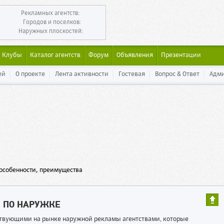
Рекламных агентств:
Городов и поселков:
Наружных плоскостей:
Клубы
Каталог агентств
Форум
Объявления
Презентации
ей
О проекте
Лента активности
Гостевая
Вопрос & Ответ
Адм
 особенности, преимущества
Ы ПО НАРУЖКЕ
ествующими на рынке наружной рекламы агентствами, которые